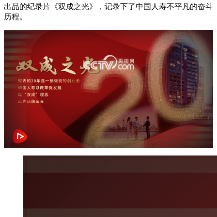
出品的纪录片《双成之光》，记录下了中国人寿不平凡的奋斗
财经
教育
乡村振兴
生态环境
一带一路
央博
历程。
大国智造
大国展会
大国保险
云顶对话
云起
超
网络开小差了，请稍后再试
CCTV.节目官网
直播
节目单
栏目
片库
热播榜