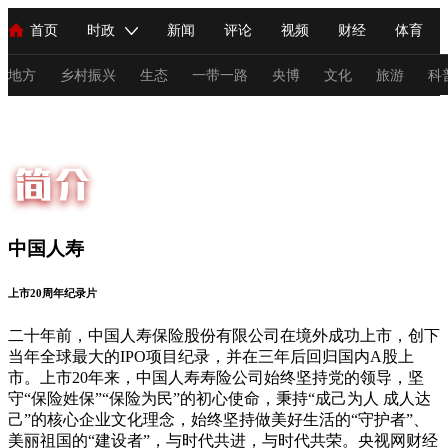
首页
时政
新闻
评论
视频
财经
体育
人民领袖习近平
直播
海外频道
片库
iPanda
栏目大全
联播+
English
中国领导人
节目单
Монгол
听音
央视快评
微视频
习式妙语
主持人
地方
乡村振兴
生态
一带一路
央博
文化
旅游
科
总台春晚
网络春晚
共产党员网
秧纪录
纪录片网
新闻
国内
国际
评论
经济
军事
科技
法
中国人寿
人民领袖习近平
联播+
热解读
天天学习
习式妙语
上市20周年纪录片
视频
小央视频
小央直播
直播中国
熊猫频道
V
二十年前，中国人寿保险股份有限公司在境外成功上市，创下
现场
前线
比划
快看
蓝海中国
新兵请入列
当年全球最大的IPO项目纪录，并在三年后回归国内A股上
市。上市20年来，中国人寿寿险公司始终坚持党的领导，坚
体育
直播
竞猜
2026年世界杯
2026年冬奥会
C
守“保险姓保”“保险为民”的初心使命，秉持“成己为人 成人达
己”的核心企业文化理念，始终坚持做美好生活的“守护者”、
VIP会员
CCTV奥林匹克频道
生活体育大会
体育江湖
美丽祖国的“建设者”，与时代共进，与时代共荣。央视网财经