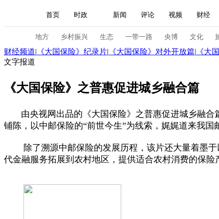
首页
时政
新闻
评论
视频
财经
人民领袖习近平
直播
海外频道
片库
iPanda
栏目大全
联播+
English
中国领导人
节目单
Монгол
听音
央视快评
微视频
习
地方
乡村振兴
生态
一带一路
央博
文化
财经频道
|
《大国保险》纪录片
|
《大国保险》对外开放篇
|
《大
文字报道
总台春晚
网络春晚
共产党员网
秧纪录
《大国保险》之普惠促进城乡融合篇
新闻
国内
国际
评论
经济
军事
由央视网出品的《大国保险》之普惠促进城乡融合篇
铺陈，以中邮保险的“前世今生”为线索，娓娓道来我
人民领袖习近平
联播+
热解读
天天学习
除了溯源中邮保险的发展历程，该片还大量着墨于以
视频
小央视频
小央直播
直播中国
熊猫
代金融服务拓展到农村地区，提供适合农村消费的保险
现场
前线
比划
快看
蓝海中国
新兵
体育
直播
竞猜
2026年世界杯
2026年
VIP会员
CCTV奥林匹克频道
生活体育大会