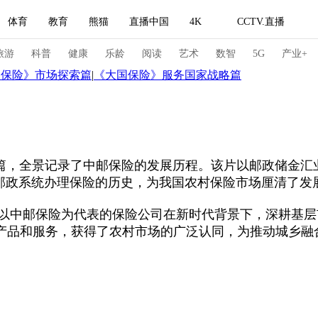
体育
教育
熊猫
直播中国
4K
CCTV.直播
式妙语
主持人
下载央视影音
热解读
天天学习
旅游
科普
健康
乐龄
阅读
艺术
数智
5G
产业+
国保险》市场探索篇
|
《大国保险》服务国家战略篇
纪录片网
国家大剧院
大型活动
科技
法治
文娱
人物
公益
图片
，全景记录了中邮保险的发展历程。该片以邮政储金汇业
国邮政系统办理保险的历史，为我国农村保险市场厘清了发
习式妙语
央视快评
央视网评
光华锐评
锋面
中邮保险为代表的保险公司在新时代背景下，深耕基层
频道
VR/AR
4K专区
全景新闻
产品和服务，获得了农村市场的广泛认同，为推动城乡融
请入列
人生第一次
人生第二次
冬奥会
CBA
NBA
中超
国足
国际足球
网球
综
体育江湖
文化体育
冰雪道路
足球道路