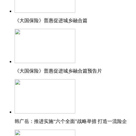
财经
教育
乡村振兴
生态环境
一带一路
《大国保险》普惠促进城乡融合篇
大国智造
大国展会
大国保险
云顶对话
CCTV.节目官网
直播
节目单
栏目
片库
《大国保险》普惠促进城乡融合篇预告片
韩广岳：推进实施“六个全面”战略举措 打造一流险企