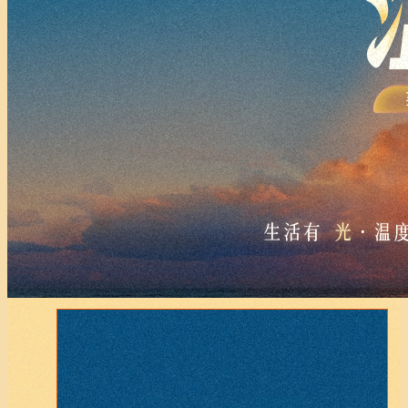
财经
教育
乡村振兴
生态环境
一带一路
央博
大国智造
大国展会
大国保险
云顶对话
云起
超
CCTV.节目官网
直播
节目单
栏目
片库
热播榜