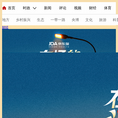
首页
时政
新闻
评论
视频
财经
体育
人民领袖习近平
直播
海外频道
片库
iPanda
栏目大全
联播+
English
中国领导人
节目单
Монгол
听音
央视快评
微视频
习式妙语
主持人
地方
乡村振兴
生态
一带一路
央博
文化
旅游
科
财经
总台春晚
网络春晚
共产党员网
秧纪录
纪录片网
新闻
国内
国际
评论
经济
军事
科技
法
人民领袖习近平
联播+
热解读
天天学习
习式妙语
视频
小央视频
小央直播
直播中国
熊猫频道
V
现场
前线
比划
快看
蓝海中国
新兵请入列
体育
直播
竞猜
2026年世界杯
2026年冬奥会
C
VIP会员
CCTV奥林匹克频道
生活体育大会
体育江湖