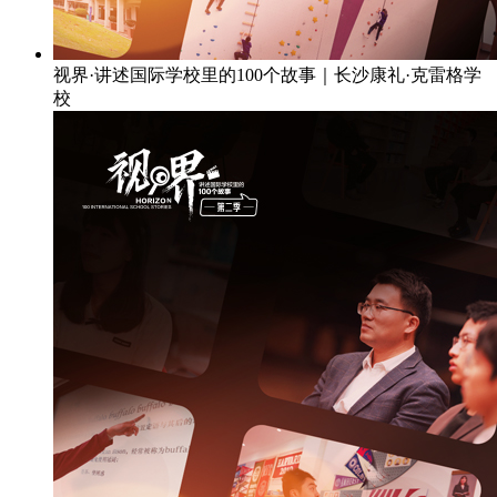
视界·讲述国际学校里的100个故事｜长沙康礼·克雷格学
校