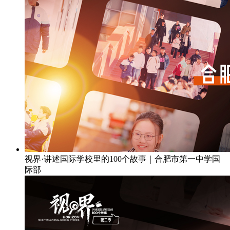
视界·讲述国际学校里的100个故事｜合肥市第一中学国
际部