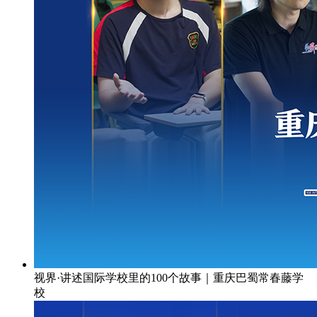
视界·讲述国际学校里的100个故事｜重庆巴蜀常春藤学
校