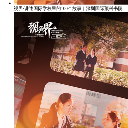
视界·讲述国际学校里的100个故事｜深圳国际预科书院