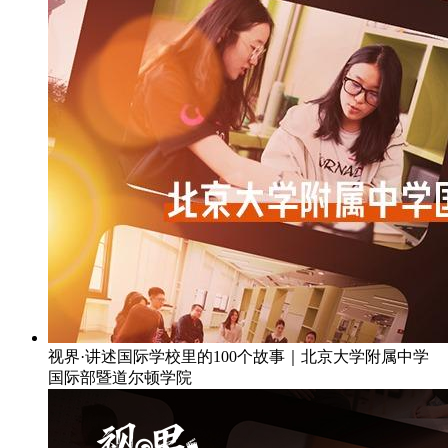
视界·讲述国际学校里的100个故事｜北京大学附属中学
国际部暨道尔顿学院