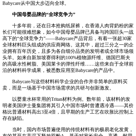
Babycare从中国大步迈向全球。
中国母婴品牌的“全球竞争力”
十多年前，还在日本抢购纸尿裤，在香港人肉背奶粉的家
长们可能很难想象，如今中国母婴品牌已具备与跨国巨头一战
高下的“全球竞争力”——Babycare产品背后，有着一张超30家
全球材料巨头组成的供应商网络。这其中，超过三分之一的企
业拥有百年历史，且多为各自细分品类的发明者或全球市场领
头羊。如来自新加坡赛得利的100%植物源纤维、德国巴斯夫
的高吸水性树脂、美国莱卡的弹性纤维……这些来自于全球前
沿的材料科学成果，被悉数应用至Babycare的产品中。
Babycare与这些材料科学企业的合作并非简单的原料买
卖，而是一场基于中国市场需求的共研与创新激发。
以婴童水杯常用的Tritan材料为例。数年前，该材料的发
明者美国伊士曼集团将其引入中国市场时曾遭遇冷遇——其价
格比普通材料高出3至4倍，且早期的生产工艺在吹胀比控制上
存在缺陷。
当时，国内市场普遍使用的传统材料有的极易老化发黄，
有的甚至在高温下释放双酚A。基于对家长安全、高透、耐用