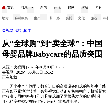
首页
时政
新闻
评论
视频
财经
体育
人民领袖习近平
直播
海外频道
片库
iPanda
栏目大全
联播+
English
中国领导人
节目单
Монгол
听音
央视快评
微视频
习式妙语
主持人
地方
乡村振兴
生态
一带一路
央博
文化
旅游
科
财经
央视网
>
财经频道
总台春晚
网络春晚
共产党员网
秧纪录
纪录片网
从“全球购”到“卖全球”：中国
母婴品牌Babycare的品质突围
新闻
国内
国际
评论
经济
军事
科技
法
人民领袖习近平
联播+
热解读
天天学习
习式妙语
来源：央视网 | 2026年06月03日 15:52
央视网 | 2026年06月03日 15:52
视频
小央视频
小央直播
直播中国
熊猫频道
V
正在加载
现场
前线
比划
快看
蓝海中国
新兵请入列
无尘生产车间里，数台进口的高端设备组成的智能生产线
正有条不紊地运转着。智能视觉自动识别奶嘴朝向，机械臂实
体育
直播
竞猜
2026年世界杯
2026年冬奥会
C
时校准，同时联动打孔刀具完成细至两根头发丝的奶嘴打孔，
开孔精度被锁定在99.7%，达到行业先进水平。
VIP会员
CCTV奥林匹克频道
生活体育大会
体育江湖