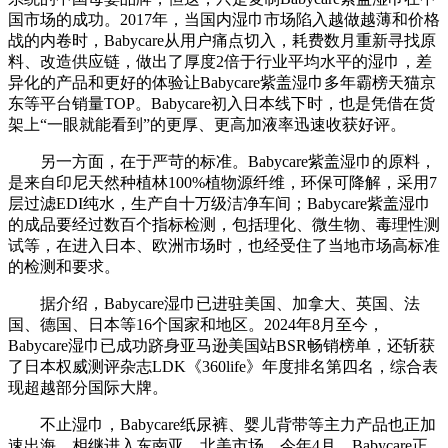
国市场的成功。2017年，当国内湿巾市场陷入越做越薄和价格
战的内卷时，Babycare从用户痛点切入，耗费数月重新寻找原
料、改造供应链，做出了厚度2倍于行业平均水平的湿巾，差
异化的产品和更好的体验让Babycare紫盖湿巾多年霸榜天猫京
东等平台销量TOP。Babycare初入日本线下时，也是凭借在货
架上“一眼就能看到”的更厚、更高加液率迅速收获好评。
另一方面，在于严苛的标准。Babycare紫盖湿巾的原料，
是来自印尼天然种植林100%植物源纤维，环保可降解，采用7
层过滤EDI纯水，生产自十万级洁净车间；Babycare紫盖湿巾
的成品要经过数百个指标检测，包括理化、微生物、毒理性测
试等，在进入日本、欧洲市场时，也经受住了当地市场高标准
的检测和要求。
据介绍，Babycare湿巾已进驻美国、加拿大、英国、法
国、德国、日本等16个国家和地区。2024年8月至今，
Babycare湿巾已成功跻身亚马逊美国站BSR畅销榜单，还斩获
了日本权威测评杂志LDK《360life》年度排名第四名，综合表
现超越部分国际大牌。
不止湿巾，Babycare纸尿裤、婴儿背带等主力产品也正加
速出海，相继进入东南亚、北美市场。今年4月，Babycare正