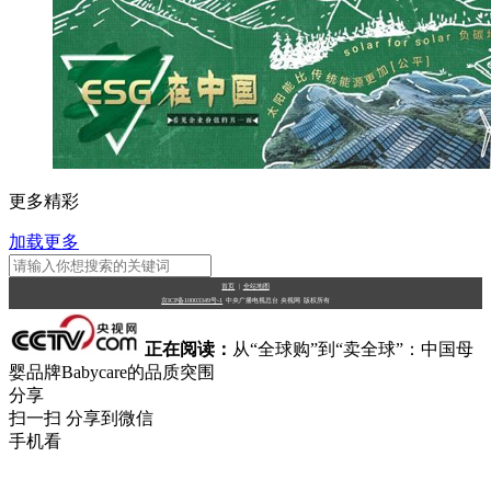
更多精彩
加载更多
首页
|
全站地图
京ICP备10003349号-1
中央广播电视总台
央视网
版权所有
正在阅读：
从“全球购”到“卖全球”：中国母
婴品牌Babycare的品质突围
分享
扫一扫 分享到微信
手机看