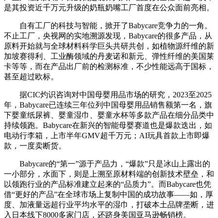
是其投资近千万元升级的奶瓶奶嘴工厂首度在公众面前亮相。
自有工厂的科技与智能，掀开了Babycare竞争力的一角。
不止工厂，央视网的实地溯源发现，Babycare的很多产品，从
原料开始就与全球材料科学巨头共研共创，如植物源纤维的新
加坡赛得利、工业酶领域的丹麦诺和新元、弹性纤维的美国莱
卡等等，而在产品出厂前的检测标准，不少性能远高于国标，
甚至超过欧标。
据CIC灼识咨询对中国母婴用品市场的研究，2023至2025
年，Babycare已连续三年位列中国母婴用品销售额第一名，旗
下婴童纸尿裤、婴童湿巾、婴童水杯等多款产品在细分品类中
持续领跑。Babycare在新兴的智能母婴赛道也是爆款迭出，如
电动行李箱，上市半年GMV超千万元；AI玩具首款上市即爆
款，一度卖断货。
Babycare的“第一”源于产品力，“爆款”只是冰山上露出的
一小部分，水面下，则是上溯至原材料端的创新技术壁垒，和
以领跑行业的产品标准建立起来的“品质力”。而Babycare也凭
借“更好的产品”在全球市场上复制中国的成功故事——如，厚
度、加液量远超行业平均水平的湿巾，打破本土品牌垄断，进
入日本线下8000多家门店，还跻身美国亚马逊畅销榜。