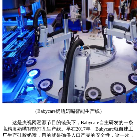
财经
教育
乡村振兴
生态环境
一带一路
央博
大国智造
大国展会
大国保险
云顶对话
云起
超
CCTV.节目官网
直播
节目单
栏目
片库
热播榜
（Babycare奶瓶奶嘴智能生产线）
这是央视网溯源节目的镜头下，Babycare自主研发的一条
高精度奶嘴智能打孔生产线。早在2017年，Babycare就自建工
厂生产硅胶奶嘴，目的就是确保入口产品的安全性，这一次，