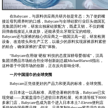
在Babycare，与原料供应商共研共创是常态：为了使奶嘴
接近母乳喂养时的口感，Babycare与全球硅胶行业巨头德国瓦
克集团历时3年，研发出独家硅胶配方，既柔又韧，不仅奶嘴
回弹曲线接近人体皮肤，还能承受出牙期宝宝的啃咬。
Babycare还与尿裤的核心供应商之一德国汉高一起，研发检测
设备、改造喷头和生产工艺，以最少的原料实现尿裤原料紧密
的粘合，确保尿裤的“柔软”体验。
“Babycare在用做‘硬核’科技的态度深耕母婴领域”，汉高
集团消费品市场粘合剂全球创新副总裁MichaelHarwell指出，
这种基于中国市场的创新，正在反向影响全球。
一片中国湿巾的全球突围
Babycare正凭借更好的产品力和更高的标准，全球突围。
在日本这一以高标准、高壁垒著称的市场，Babycare已实
现突破——其紫盖湿巾已进驻日本西松屋、松本清等线下8000
多家门店，Babycare也成为首个进入日本本土7-Eleven便利店
系统的中国母婴品牌，但这，只是复制Babycare紫盖湿巾在中