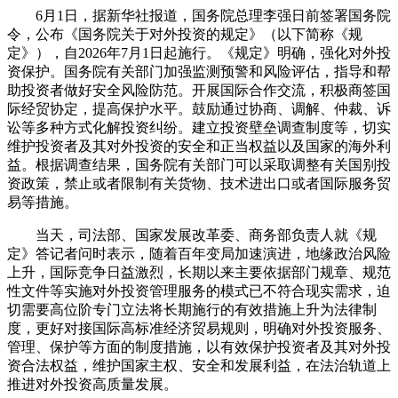
6月1日，据新华社报道，国务院总理李强日前签署国务院
财经
教育
乡村振兴
生态环境
一带一路
央博
令，公布《国务院关于对外投资的规定》（以下简称《规
定》），自2026年7月1日起施行。《规定》明确，强化对外投
大国智造
大国展会
大国保险
云顶对话
云起
超
资保护。国务院有关部门加强监测预警和风险评估，指导和帮
助投资者做好安全风险防范。开展国际合作交流，积极商签国
际经贸协定，提高保护水平。鼓励通过协商、调解、仲裁、诉
讼等多种方式化解投资纠纷。建立投资壁垒调查制度等，切实
维护投资者及其对外投资的安全和正当权益以及国家的海外利
益。根据调查结果，国务院有关部门可以采取调整有关国别投
CCTV.节目官网
直播
节目单
栏目
片库
热播榜
资政策，禁止或者限制有关货物、技术进出口或者国际服务贸
易等措施。
当天，司法部、国家发展改革委、商务部负责人就《规
定》答记者问时表示，随着百年变局加速演进，地缘政治风险
上升，国际竞争日益激烈，长期以来主要依据部门规章、规范
性文件等实施对外投资管理服务的模式已不符合现实需求，迫
切需要高位阶专门立法将长期施行的有效措施上升为法律制
度，更好对接国际高标准经济贸易规则，明确对外投资服务、
管理、保护等方面的制度措施，以有效保护投资者及其对外投
资合法权益，维护国家主权、安全和发展利益，在法治轨道上
推进对外投资高质量发展。