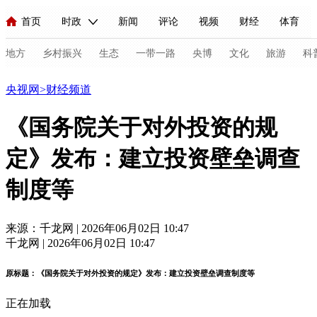
首页
时政
新闻
评论
视频
财经
体育
人民领袖习近平
直播
海外频道
片库
iPanda
栏目大全
联播+
English
中国领导人
节目单
Монгол
听音
央视快评
微视频
习式妙语
主持人
地方
乡村振兴
生态
一带一路
央博
文化
旅游
科
财经
央视网
>
财经频道
总台春晚
网络春晚
共产党员网
秧纪录
纪录片网
《国务院关于对外投资的规
定》发布：建立投资壁垒调查
新闻
国内
国际
评论
经济
军事
科技
法
制度等
人民领袖习近平
联播+
热解读
天天学习
习式妙语
视频
小央视频
小央直播
直播中国
熊猫频道
V
来源：千龙网 | 2026年06月02日 10:47
千龙网 | 2026年06月02日 10:47
现场
前线
比划
快看
蓝海中国
新兵请入列
原标题：《国务院关于对外投资的规定》发布：建立投资壁垒调查制度等
体育
直播
竞猜
2026年世界杯
2026年冬奥会
C
正在加载
VIP会员
CCTV奥林匹克频道
生活体育大会
体育江湖