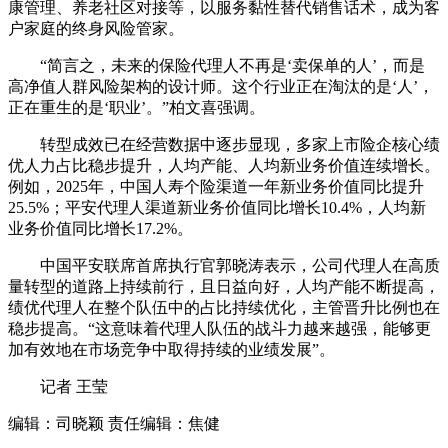
康管理、养老社区对接等，以服务黏性替代销售话术，成为客
户家庭的终身风险管家。
“简言之，未来的保险代理人不再是‘卖保单的人’，而是
高净值人群风险架构的设计师。这个行业正在淘汰的是‘人’，
正在重生的是‘职业’。”柏文喜强调。
转型成效已在经营数据中逐步显现，多家上市险企核心绩
优人力占比稳步提升，人均产能、人均新业务价值连续增长。
例如，2025年，中国人寿个险渠道一年新业务价值同比提升
25.5%；平安代理人渠道新业务价值同比增长10.4%，人均新
业务价值同比增长17.2%。
中国平安联席首席执行官郭晓涛表示，公司代理人在高质
量转型的道路上持续前行，且日益向好，人均产能不断提高，
绩优代理人在整个队伍中的占比持续优化，主管晋升比例也在
稳步提高。“这意味着代理人队伍的战斗力越来越强，能够更
加有效地在市场竞争中取得持续的业绩发展”。
记者 王莹
编辑：司晓颖
责任编辑：焦健