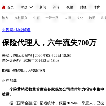
首页
时政
新闻
评论
视频
财经
体育
人民领袖习近平
直播
海外频道
片库
iPanda
栏目大全
联播+
English
中国领导人
节目单
Монгол
听音
央视快评
微视频
习式妙语
主持人
地方
乡村振兴
生态
一带一路
央博
文化
旅游
科
财经
央视网
>
财经频道
总台春晚
网络春晚
共产党员网
秧纪录
纪录片网
保险代理人，六年流失700万
新闻
国内
国际
评论
经济
军事
科技
法
来源：国际金融报 | 2026年05月22日 18:03
国际金融报 | 2026年05月22日 18:03
人民领袖习近平
联播+
热解读
天天学习
习式妙语
原标题：保险代理人，六年流失700万
视频
小央视频
小央直播
直播中国
熊猫频道
V
正在加载
现场
前线
比划
快看
蓝海中国
新兵请入列
个险营销员数量首度在各家保险公司偿付能力报告中集中
体育
直播
竞猜
2026年世界杯
2026年冬奥会
C
披露
。
VIP会员
CCTV奥林匹克频道
生活体育大会
体育江湖
据《国际金融报》记者统计，截至2026年一季度末，已披