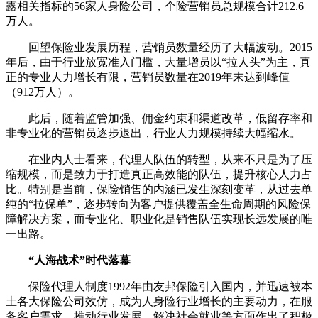
露相关指标的56家人身险公司，个险营销员总规模合计212.6
万人。
财经
教育
乡村振兴
生态环境
一带一路
央博
回望保险业发展历程，营销员数量经历了大幅波动。2015
大国智造
大国展会
大国保险
云顶对话
云起
超
年后，由于行业放宽准入门槛，大量增员以“拉人头”为主，真
正的专业人力增长有限，营销员数量在2019年末达到峰值
（912万人）。
此后，随着监管加强、佣金约束和渠道改革，低留存率和
非专业化的营销员逐步退出，行业人力规模持续大幅缩水。
CCTV.节目官网
直播
节目单
栏目
片库
热播榜
在业内人士看来，代理人队伍的转型，从来不只是为了压
缩规模，而是致力于打造真正高效能的队伍，提升核心人力占
比。特别是当前，保险销售的内涵已发生深刻变革，从过去单
纯的“拉保单”，逐步转向为客户提供覆盖全生命周期的风险保
障解决方案，而专业化、职业化是销售队伍实现长远发展的唯
一出路。
“人海战术”时代落幕
保险代理人制度1992年由友邦保险引入国内，并迅速被本
土各大保险公司效仿，成为人身险行业增长的主要动力，在服
务客户需求、推动行业发展、解决社会就业等方面作出了积极