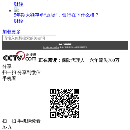
财经
5年期大额存单“返场”，银行在下什么棋？
财经
加载更多
首页
|
全站地图
京ICP备10003349号-1
中央广播电视总台
央视网
版权所有
正在阅读：
保险代理人，六年流失700万
分享
扫一扫 分享到微信
手机看
扫一扫 手机继续看
A-
A+