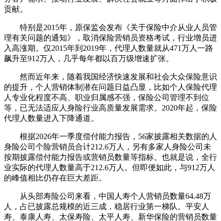
贡献。
特别是2015年，原保监会发布《关于保险中介从业人员管
理有关问题的通知》，取消保险营销员资格考试，行业增员进
入高涨期。仅2015年到2019年，代理人数量就从471万人一路
飙升至912万人，几乎每年都以百万级增速扩张。
然而近年来，随着我国经济快速发展和社会大众保险意识
的提升，个人营销体制潜在问题日益凸显，比如个人保险代理
人专业化程度不高、职业归属感不强，保险公司管理不到位
等，已无法适应人身险行业高质量发展需求。2020年起，保险
代理人数量进入下降通道。
根据2026年一季度偿付能力报告，56家披露相关数据的人
身险公司个险营销员合计212.6万人，另有多家人身险公司未
按期披露偿付能力报告或营销员数量等指标。也就是说，全行
业实际的代理人数量高于212.6万人。但即便如此，与912万人
的峰值相比仍存在巨大差距。
从头部寿险公司来看，中国人寿个人营销员数量64.48万
人，占已披露总规模的近三成，稳居行业第一梯队。平安人
寿、泰康人寿、太保寿险、太平人寿、新华保险的营销员数量