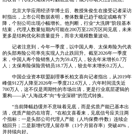
北京大学应用经济学博士后、教授朱俊生在接受记者采访
时指出，上市公司数据表明，整体数量已趋于稳定或略有下
降，个别公司出现小幅增长。他判断，行业“大洗牌”阶段基本
结束，代理人数量短期内可能在200万至220万区间见底，未来
更多是结构优化和质量提升，而非大规模数量波动。
记者注意到，今年一季度，以中国人寿、太保寿险为代表
的头部寿险公司率先实现人力止跌回升。截至2026年一季度
末，中国人寿个险销售人力为59.4万人，较去年末增长0.7万
人；太保寿险保险营销员18.7万人，较去年末增长0.2万人。
中国企业资本联盟副理事长柏文喜向记者指出，从2019年
峰值912万人降至2026年一季度212.6万人，六年时间流失近
700万人，这不仅是周期性的市场出清，更是行业底层逻辑的
重构——从“人海战术”向“专业深耕”的范式转换。
“当前降幅趋缓并不意味着见底，而是劣质产能已基本出
清，优质产能仍在培育。”在柏文喜看来，见底信号应关注两
个指标：一是头部公司代理人产能（人均保费/件数）连续企
稳回升；二是新增代理人留存率（13个月留存率）突破40%，
并持续向好。