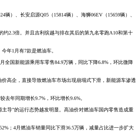
艺术
汽车
数智
5G
产业+
4辆）、长安启源Q05（15814辆）、海狮06EV（15659辆）、
时尚
天气
才艺
网展
央央好物
2.3倍。并且吉利缤越与排在其后的第九名零跑A10和第十
今年1月有7款是燃油车。
国新能源乘用车零售84.9万辆，同比下降6.8%，环比微降
油价高企，直接导致燃油车市场出现崩塌式下滑，新能源车渗透
年同期增长9.7%，环比增长9.6%。
主导”的运行态势越发明显。高油价对燃油车国内零售造成重
2%；4月燃油车销量同比下滑36.5万辆，减量占比进一步扩大