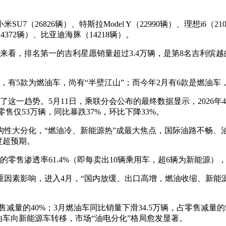
。
央博
非遗
文化
旅游
科普
健康
乐龄
阅读
26826辆）、特斯拉Model Y（22990辆）、理想i6（2102
云起
超级工厂
智敬中国
全民健康
颜选攻略
海洋
14372辆）、比亚迪海豚（14218辆）。
，排名第一的吉利星愿销量超过3.4万辆，是第8名吉利缤越的约
5款为燃油车，尚有“半壁江山”；而今年2月有6款是燃油车，
热播榜
总台企业白名单
趋势。5月11日，乘联分会公布的最终数据显示，2026年4月全
油车零售仅53万辆，同比暴跌37%，环比下降33%。
大分化，“燃油冷、新能源热”成最大焦点，国际油路不畅、
度超预期。
渗透率61.4%（即每卖出10辆乘用车，超6辆为新能源），较去
素影响，进入4月，“国内放缓、出口高增，燃油收缩、新能源
量的40%；3月燃油车同比销量下滑34.5万辆，占零售减量的5
油车向新能源车转移，市场“油电分化”格局愈发显著。