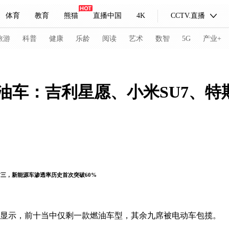
体育
教育
熊猫
直播中国
4K
CCTV.直播
式妙语
主持人
下载央视影音
热解读
天天学习
旅游
科普
健康
乐龄
阅读
艺术
数智
5G
产业+
纪录片网
国家大剧院
大型活动
车：吉利星愿、小米SU7、特斯拉
科技
法治
文娱
人物
公益
图片
习式妙语
央视快评
央视网评
光华锐评
锋面
频道
VR/AR
4K专区
全景新闻
前三，新能源车渗透率历史首次突破60%
请入列
人生第一次
人生第二次
冬奥会
CBA
NBA
中超
国足
国际足球
网球
综
显示，前十当中仅剩一款燃油车型，其余九席被电动车包揽。
体育江湖
文化体育
冰雪道路
足球道路