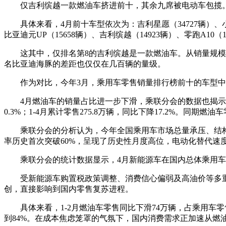
仅吉利缤越一款燃油车挤进前十，其余九席被电动车包揽
财经
教育
乡村振兴
生态环境
一带一路
具体来看，4月前十车型依次为：吉利星愿（34727辆）、小米SU7（
大国智造
大国展会
大国保险
云顶对话
比亚迪元UP（15658辆）、吉利缤越（14923辆）、零跑A10（
这其中，仅排名第8的吉利缤越是一款燃油车。从销量规模来看
名比亚迪海豚的差距也仅仅在几百辆的量级。
作为对比，今年3月，乘用车零售销量排行榜前十的车型中，有
CCTV.节目官网
直播
节目单
栏目
片库
4月燃油车的销量占比进一步下滑，乘联分会的数据也揭示了这一
0.3%；1-4月累计零售275.8万辆，同比下降17.2%。同期燃
乘联分会的分析认为，今年全国乘用车市场总量承压、结构性
率历史首次突破60%，呈现了历史性月度高位，电动化替代速
乘联分会的统计数据显示，4月新能源车在国内总体乘用车的零售
受新能源车购置税政策调整、消费信心偏弱及高油价等多重因
创，直接影响到国内零售复苏进程。
具体来看，1-2月燃油车零售同比下滑74万辆，占乘用车零售减
到84%。在成本焦虑笼罩的气氛下，国内消费需求正加速从燃