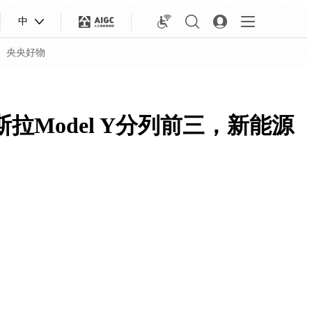
中
央央好物
Model Y分列前三，新能源
合体育
亚冬会