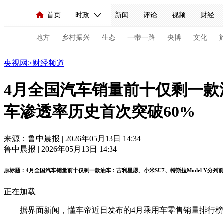
首页
时政
新闻
评论
视频
财经
人民领袖习近平
直播
海外频道
片库
iPanda
栏目大全
联播+
English
中国领导人
节目单
Монгол
听音
央视快评
微视频
习
地方
乡村振兴
生态
一带一路
央博
文化
财经
央视网
>
财经频道
总台春晚
网络春晚
共产党员网
秧纪录
4月全国汽车销量前十仅剩一款油
车渗透率历史首次突破60%
新闻
国内
国际
评论
经济
军事
人民领袖习近平
联播+
热解读
天天学习
来源：鲁中晨报 | 2026年05月13日 14:34
鲁中晨报 | 2026年05月13日 14:34
视频
小央视频
小央直播
直播中国
熊猫
原标题：4月全国汽车销量前十仅剩一款油车：吉利星愿、小米SU7、特斯拉Model Y分列
现场
前线
比划
快看
蓝海中国
新兵
正在加载
体育
直播
竞猜
2026年世界杯
2026年
据界面新闻，懂车帝近日发布的4月乘用车零售销量排行榜
VIP会员
CCTV奥林匹克频道
生活体育大会