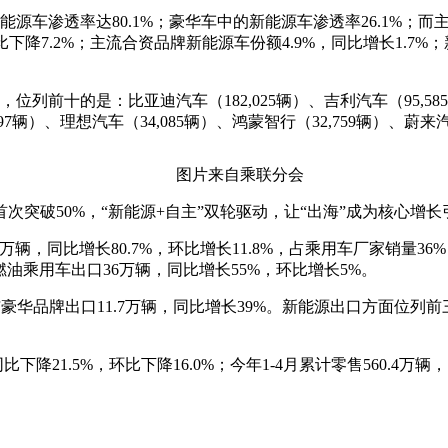
渗透率达80.1%；豪华车中的新能源车渗透率26.1%；而主
下降7.2%；主流合资品牌新能源车份额4.9%，同比增长1.7
十的是：比亚迪汽车（182,025辆）、吉利汽车（95,585辆）
497辆）、理想汽车（34,085辆）、鸿蒙智行（32,759辆）、蔚来汽
图片来自乘联分会
破50%，“新能源+自主”双轮驱动，让“出海”成为核心增长
，同比增长80.7%，环比增长11.8%，占乘用车厂家销量36%
。常规燃油乘用车出口36万辆，同比增长55%，环比增长5%。
品牌出口11.7万辆，同比增长39%。新能源出口方面位列前三的是
1.5%，环比下降16.0%；今年1-4月累计零售560.4万辆，