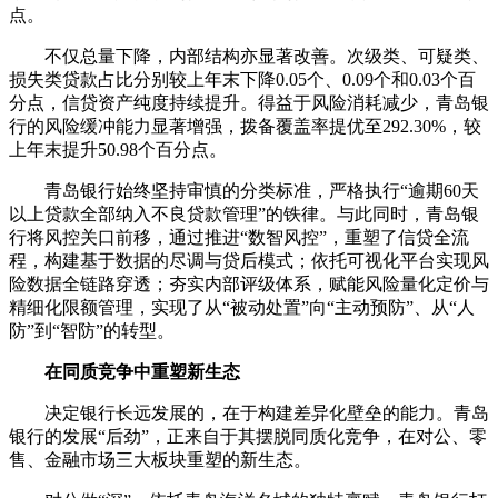
点。
不仅总量下降，内部结构亦显著改善。次级类、可疑类、
损失类贷款占比分别较上年末下降0.05个、0.09个和0.03个百
分点，信贷资产纯度持续提升。得益于风险消耗减少，青岛银
行的风险缓冲能力显著增强，拨备覆盖率提优至292.30%，较
上年末提升50.98个百分点。
青岛银行始终坚持审慎的分类标准，严格执行“逾期60天
以上贷款全部纳入不良贷款管理”的铁律。与此同时，青岛银
行将风控关口前移，通过推进“数智风控”，重塑了信贷全流
程，构建基于数据的尽调与贷后模式；依托可视化平台实现风
险数据全链路穿透；夯实内部评级体系，赋能风险量化定价与
精细化限额管理，实现了从“被动处置”向“主动预防”、从“人
防”到“智防”的转型。
在同质竞争中重塑新生态
决定银行长远发展的，在于构建差异化壁垒的能力。青岛
银行的发展“后劲”，正来自于其摆脱同质化竞争，在对公、零
售、金融市场三大板块重塑的新生态。