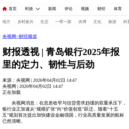
首页
时政
新闻
评论
视频
财经
体育
人民领袖习近平
直播
海外频道
片库
iPanda
栏目大全
联播+
English
中国领导人
节目单
Монгол
听音
央视快评
微视频
习式妙语
主持人
地方
乡村振兴
生态
一带一路
央博
文化
旅游
科
财经
央视网
>
财经频道
总台春晚
网络春晚
共产党员网
秧纪录
纪录片网
财报透视 | 青岛银行2025年报
里的定力、韧性与后劲
新闻
国内
国际
评论
经济
军事
科技
法
人民领袖习近平
联播+
热解读
天天学习
习式妙语
来源：央视网 | 2026年04月02日 14:47
央视网 | 2026年04月02日 14:47
视频
小央视频
小央直播
直播中国
熊猫频道
V
正在加载
现场
前线
比划
快看
蓝海中国
新兵请入列
央视网消息：在息差收窄与信贷需求趋缓的双重承压下，
银行业正加速从“规模扩张”向“价值创造”跃迁。随着“十五
体育
直播
竞猜
2026年世界杯
2026年冬奥会
C
五”规划首次提出加快建设金融强国，行业高质量发展的航标
已然清晰。
VIP会员
CCTV奥林匹克频道
生活体育大会
体育江湖