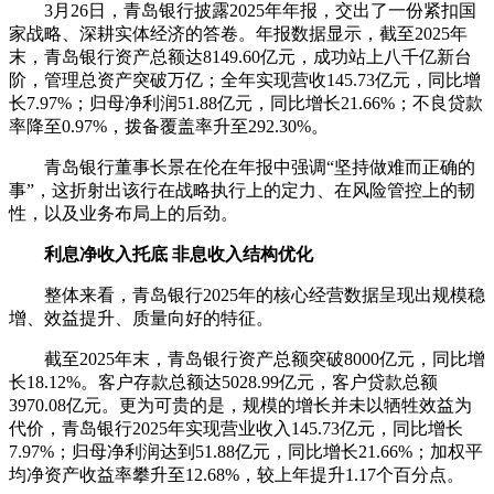
3月26日，青岛银行披露2025年年报，交出了一份紧扣国
家战略、深耕实体经济的答卷。年报数据显示，截至2025年
财经
教育
乡村振兴
生态环境
一带一路
央博
末，青岛银行资产总额达8149.60亿元，成功站上八千亿新台
大国智造
大国展会
大国保险
云顶对话
云起
超
阶，管理总资产突破万亿；全年实现营收145.73亿元，同比增
长7.97%；归母净利润51.88亿元，同比增长21.66%；不良贷款
率降至0.97%，拨备覆盖率升至292.30%。
青岛银行董事长景在伦在年报中强调“坚持做难而正确的
事”，这折射出该行在战略执行上的定力、在风险管控上的韧
性，以及业务布局上的后劲。
CCTV.节目官网
直播
节目单
栏目
片库
热播榜
利息净收入托底 非息收入结构优化
整体来看，青岛银行2025年的核心经营数据呈现出规模稳
增、效益提升、质量向好的特征。
截至2025年末，青岛银行资产总额突破8000亿元，同比增
长18.12%。客户存款总额达5028.99亿元，客户贷款总额
3970.08亿元。更为可贵的是，规模的增长并未以牺牲效益为
代价，青岛银行2025年实现营业收入145.73亿元，同比增长
7.97%；归母净利润达到51.88亿元，同比增长21.66%；加权平
均净资产收益率攀升至12.68%，较上年提升1.17个百分点。