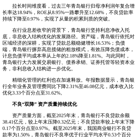
拉长时间维度看，过去三年青岛银行归母净利润年复合增
长率达18.94%，ROE从8.95%一路攀升至12.68%，不良贷款率
持续下降至0.97%，实现了从量的积累到质的突破。
在行业息差收窄的背景下，青岛银行坚持利息净收入托
底，非息收入结构优化的发展路径。资产端，青岛银行依托对
区域经济的深耕，实现了贷款总额稳健增长16.53%；负债
端，青岛银行摒弃高息揽储的粗放模式，有效压降负债成本，
计息负债平均成本率从上年的2.18%降至1.81%。与此同时，
青岛银行大力发展交易银行、债券承销、证券托管等轻资本业
务，非利息收入结构进一步优化。
精细化管理的红利也在加速释放。年报数据显示，青岛银
行全年业务及管理费同比下降2.31%至46.08亿元，成本收入比
优化3.33个百分点至31.62%。
不良“双降” 资产质量持续优化
资产质量方面，截至2025年末，青岛银行不良贷款余额
38.41亿元，较上年末压降0.32亿元；不良贷款率较上年末下降
0.17个百分点至0.97%。截至2025年末，我国商业银行不良贷
款率为1.50%，青岛银行不良率优于行业平均水平0.53个百分