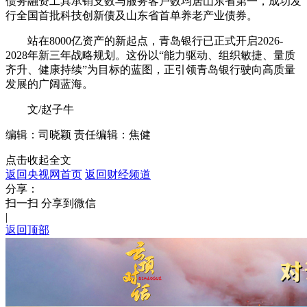
债务融资工具承销支数与服务客户数均居山东省第一，成功发
行全国首批科技创新债及山东省首单养老产业债券。
站在8000亿资产的新起点，青岛银行已正式开启2026-
2028年新三年战略规划。这份以“能力驱动、组织敏捷、量质
齐升、健康持续”为目标的蓝图，正引领青岛银行驶向高质量
发展的广阔蓝海。
文/赵子牛
编辑：司晓颖
责任编辑：焦健
点击收起全文
返回央视网首页
返回财经频道
分享：
扫一扫 分享到微信
|
返回顶部