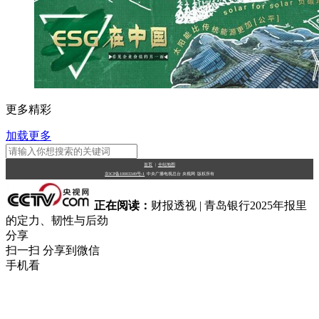
更多精彩
加载更多
首页
|
全站地图
京ICP备10003349号-1
中央广播电视总台
央视网
版权所有
正在阅读：
财报透视 | 青岛银行2025年报里
的定力、韧性与后劲
分享
扫一扫 分享到微信
手机看