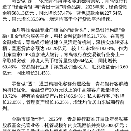
对公做“深”。依托青岛海洋名城的独特禀赋，青岛银行打
造了“绿金青银”与“青出于蓝”特色品牌。2025年末，绿色贷款
余额588.13亿元，同比增长57.47%；蓝色贷款余额227.54亿
元，同比增长35.59%，增速均高于全行贷款平均增速。
面对科技金融专业门槛高的“硬骨头”，青岛银行构建“金
融+非金”综合服务平台，科技金融贷款增长21.75%。在普惠
金融领域，青岛银行通过建立灵活定价机制，深耕实体经济末
梢，普惠贷款余额达532.20亿元，较上年末增长18.03%。作为
山东首家CIPS直参法人银行，青岛银行在交易银行业务上一
举取得突破：跨境人民币结算量突破664亿元，同比增长
60.46%；交易银行业务手续费及佣金收入、汇兑收益合计3.60
亿元，同比增长31.45%。
零售做“透”。通过精细化客群分层经营，青岛银行客群结
构持续优化。金融资产20万元以上的中高端客户数量增长
10.72%，持有的金融资产占比达86.94%；私人银行客户数增
长22.05%，管理资产增长16.25%，增速均位居山东城商行前
列。
金融市场做“活”。2025年，青岛银行获准开展政府类私募
股权基金托管业务，托管规模年内实现翻倍并突破3000亿元；