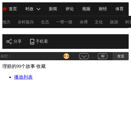
首页
时政
新闻
评论
视频
财经
体育
人民领袖习近平
直播
海外频道
片库
iPanda
栏目大全
联播+
English
中国领导人
节目单
Монгол
听音
央视快评
微视频
习式妙语
主持人
地方
乡村振兴
生态
一带一路
央博
文化
旅游
科
财经
总台春晚
分享
手机看
网络春晚
共产党员网
秧纪录
纪录片网
发送
理赔的99个故事
收藏
新闻
国内
国际
评论
经济
军事
科技
法
人民领袖习近平
播放列表
联播+
热解读
天天学习
习式妙语
视频
小央视频
小央直播
直播中国
熊猫频道
V
现场
前线
比划
快看
蓝海中国
新兵请入列
体育
直播
竞猜
2026年世界杯
2026年冬奥会
C
VIP会员
CCTV奥林匹克频道
生活体育大会
体育江湖