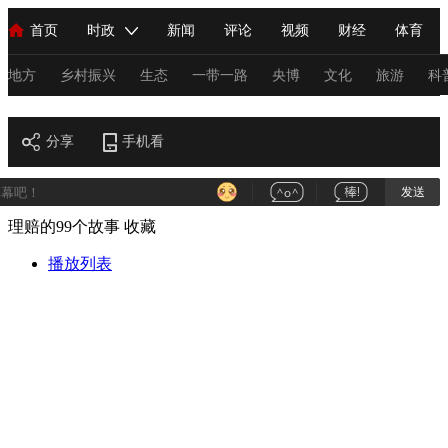
首页
时政
新闻
评论
视频
财经
体育
人民领袖习近平
直播
海外频道
片库
iPanda
栏目大全
联播+
English
中国领导人
节目单
Монгол
听音
央视快评
微视频
习式妙语
主持人
地方
乡村振兴
生态
一带一路
央博
文化
旅游
科
财经
总台春晚
分享
手机看
网络春晚
共产党员网
秧纪录
纪录片网
发送
理赔的99个故事
收藏
新闻
国内
国际
评论
经济
军事
科技
法
人民领袖习近平
播放列表
联播+
热解读
天天学习
习式妙语
视频
小央视频
小央直播
直播中国
熊猫频道
V
现场
前线
比划
快看
蓝海中国
新兵请入列
体育
直播
竞猜
2026年世界杯
2026年冬奥会
C
VIP会员
CCTV奥林匹克频道
生活体育大会
体育江湖