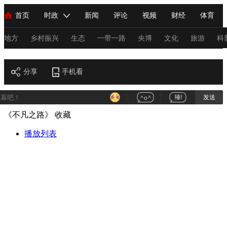
首页
时政
新闻
评论
视频
财经
体育
人民领袖习近平
直播
海外频道
片库
iPanda
栏目大全
联播+
English
中国领导人
节目单
Монгол
听音
央视快评
微视频
习式妙语
主持人
地方
乡村振兴
生态
一带一路
央博
文化
旅游
科
财经
总台春晚
分享
手机看
网络春晚
共产党员网
秧纪录
纪录片网
发送
《不凡之路》
收藏
新闻
国内
国际
评论
经济
军事
科技
法
人民领袖习近平
播放列表
联播+
热解读
天天学习
习式妙语
视频
小央视频
小央直播
直播中国
熊猫频道
V
现场
前线
比划
快看
蓝海中国
新兵请入列
体育
直播
竞猜
2026年世界杯
2026年冬奥会
C
VIP会员
CCTV奥林匹克频道
生活体育大会
体育江湖