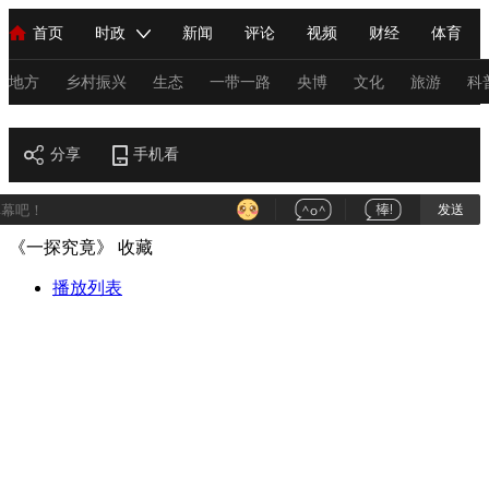
首页
时政
新闻
评论
视频
财经
体育
人民领袖习近平
直播
海外频道
片库
iPanda
栏目大全
联播+
English
中国领导人
节目单
Монгол
听音
央视快评
微视频
习式妙语
主持人
地方
乡村振兴
生态
一带一路
央博
文化
旅游
科
财经
总台春晚
分享
手机看
网络春晚
共产党员网
秧纪录
纪录片网
发送
《一探究竟》
收藏
新闻
国内
国际
评论
经济
军事
科技
法
人民领袖习近平
播放列表
联播+
热解读
天天学习
习式妙语
视频
小央视频
小央直播
直播中国
熊猫频道
V
现场
前线
比划
快看
蓝海中国
新兵请入列
体育
直播
竞猜
2026年世界杯
2026年冬奥会
C
VIP会员
CCTV奥林匹克频道
生活体育大会
体育江湖