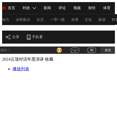
首页
时政
新闻
评论
视频
财经
体育
人民领袖习近平
直播
海外频道
片库
iPanda
栏目大全
联播+
English
中国领导人
节目单
Монгол
听音
央视快评
微视频
习式妙语
主持人
地方
乡村振兴
生态
一带一路
央博
文化
旅游
科
财经
总台春晚
分享
手机看
网络春晚
共产党员网
秧纪录
纪录片网
发送
2024云顶对话年度演讲
收藏
新闻
国内
国际
评论
经济
军事
科技
法
人民领袖习近平
播放列表
联播+
热解读
天天学习
习式妙语
视频
小央视频
小央直播
直播中国
熊猫频道
V
现场
前线
比划
快看
蓝海中国
新兵请入列
体育
直播
竞猜
2026年世界杯
2026年冬奥会
C
VIP会员
CCTV奥林匹克频道
生活体育大会
体育江湖