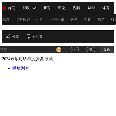
首页
时政
新闻
评论
视频
财经
体育
人民领袖习近平
直播
海外频道
片库
iPanda
栏目大全
联播+
English
中国领导人
节目单
Монгол
听音
央视快评
微视频
习式妙语
主持人
地方
乡村振兴
生态
一带一路
央博
文化
旅游
科
财经
总台春晚
分享
手机看
网络春晚
共产党员网
秧纪录
纪录片网
发送
2024云顶对话年度演讲
收藏
新闻
国内
国际
评论
经济
军事
科技
法
人民领袖习近平
播放列表
联播+
热解读
天天学习
习式妙语
视频
小央视频
小央直播
直播中国
熊猫频道
V
现场
前线
比划
快看
蓝海中国
新兵请入列
体育
直播
竞猜
2026年世界杯
2026年冬奥会
C
VIP会员
CCTV奥林匹克频道
生活体育大会
体育江湖