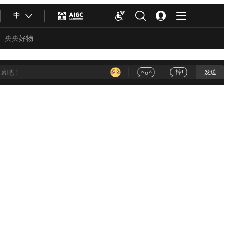
中
央央好物
发送
合体育
亚冬会