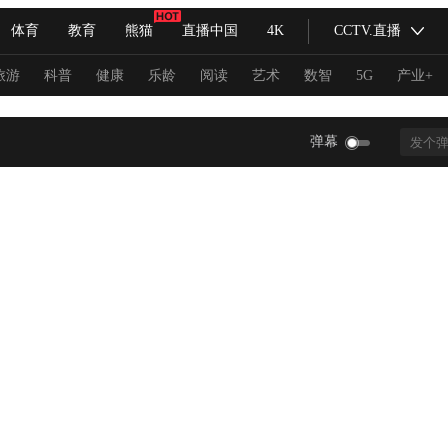
体育
教育
熊猫
直播中国
4K
CCTV.直播
式妙语
主持人
下载央视影音
热解读
天天学习
旅游
科普
健康
乐龄
阅读
艺术
数智
5G
产业+
纪录片网
国家大剧院
大型活动
弹幕
科技
法治
文娱
人物
公益
图片
习式妙语
央视快评
央视网评
光华锐评
锋面
频道
VR/AR
4K专区
全景新闻
请入列
人生第一次
人生第二次
冬奥会
CBA
NBA
中超
国足
国际足球
网球
综
体育江湖
文化体育
冰雪道路
足球道路