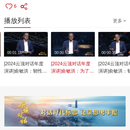
6
播放列表
更多 >
00:01:18
00:00:50
00:00:35
[2024云顶对话年度
[2024云顶对话年度
[2024云顶对
演讲]俞敏洪：韧性是
演讲]俞敏洪：为了大
演讲]俞敏洪：
心中无敌才会天下无
局着想，为了最终胜
不怕失败，百
敌
利，是可以受委屈、
挠，相信未来
让步和包容的