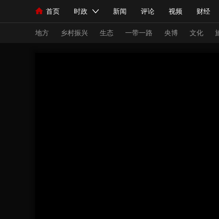
首页
时政
新闻
评论
视频
财经
人民领袖习近平
直播
海外频道
片库
iPanda
栏目大全
联播+
English
中国领导人
节目单
Монгол
听音
央视快评
微视频
习
地方
乡村振兴
生态
一带一路
央博
文化
总台春晚
网络春晚
共产党员网
秧纪录
新闻
国内
国际
评论
经济
军事
人民领袖习近平
联播+
热解读
天天学习
视频
小央视频
小央直播
直播中国
熊猫
现场
前线
比划
快看
蓝海中国
新兵
体育
直播
竞猜
2026年世界杯
2026
VIP会员
CCTV奥林匹克频道
生活体育大会