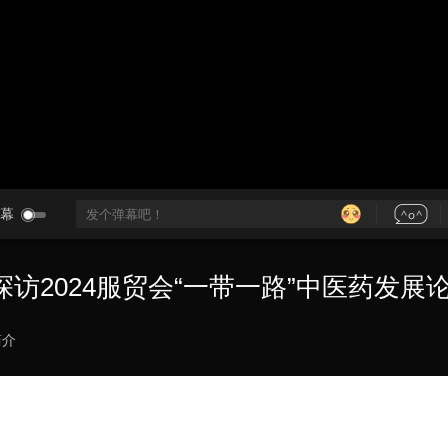
央博
非遗
文化
旅游
科普
健康
乐龄
阅读
云起
超级工厂
智敬中国
全民健康
颜选攻略
海洋
热播榜
总台企业白名单
幕
访2024服贸会“一带一路”中医药发展
简介