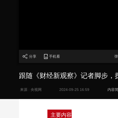
财经
教育
乡村振兴
生态环境
一带一路
大国智造
大国展会
大国保险
云顶对话
CCTV.节目官网
直播
节目单
栏目
片库
分享
手机看
弹
跟随《财经新观察》记者脚步，探
来源 : 央视网
2024-09-25 16:59
内容
主要内容