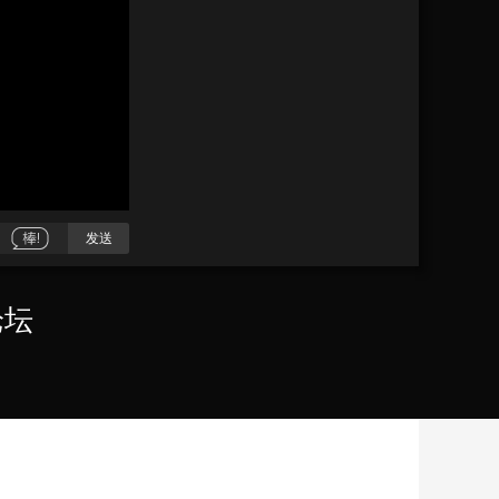
艺术
汽车
数智
5G
产业+
时尚
天气
才艺
网展
央央好物
发送
论坛