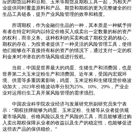
应的期货品种和豆粕、玉米等期货及期权工具一起，为相关产
业提供同时覆盖原料和产品、期货和期权的更为完整健全的衍
生品工具链条，提升产业风险管理的效率和精度。
所谓期权，作为金融衍生品的一种，其本质是一种赋予持
有者在特定时间内以特定价格买入或卖出一定数量的标的资产
的权利，而非义务。这种权利的买卖构成了期权交易的核心。
期权的存在，为投资者提供了一种灵活的风险管理工具，使得
他们能够在不直接持有标的资产的情况下，通过支付一定的权
利金来对冲潜在的市场风险或进行投机。
当前，中国是世界最大的鸡蛋、生猪生产和消费国，也是
世界第二大玉米淀粉生产和消费国。近年来，受国内宏观环
境、供需等多重因素影响，鸡蛋、玉米淀粉和生猪现货价格波
动加大，2023年价格波动率分别为25%、10%、29%，产业企
业对运用衍生工具开展风险管理的需求强烈。
中国农业科学院农业经济与发展研究所副研究员朱宁表
示：“期权挂牌能够为鸡蛋、玉米淀粉、生猪等从业者提供规
避市场风险、价格风险以及生产风险的工具，而且能够通过购
入卖出期权保障从业者的收益以及生产的稳定性，也能够促进
这些农产品的保供稳价。”