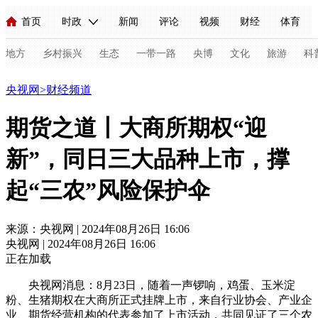
首页
时政
新闻
评论
视频
财经
体育
人民领袖习近平
直播
海外频道
片库
iPanda
栏目大全
联播+
English
中国领导人
节目单
Монгол
听音
央视快评
微视频
习式妙语
主持人
地方
乡村振兴
生态
一带一路
央博
文化
旅游
科
财经
央视网
>
财经频道
总台春晚
网络春晚
共产党员网
秧纪录
纪录片网
期货之道丨大商所期权“迎
新”，同日三大品种上市，撑
新闻
国内
国际
评论
经济
军事
科技
法
起“三农”风险保护伞
人民领袖习近平
联播+
热解读
天天学习
习式妙语
视频
小央视频
小央直播
直播中国
熊猫频道
V
来源：央视网 | 2024年08月26日 16:06
央视网 | 2024年08月26日 16:06
现场
前线
比划
快看
蓝海中国
新兵请入列
正在加载
体育
直播
竞猜
2026年世界杯
2026年冬奥会
C
央视网消息：8月23日，随着一声锣响，鸡蛋、玉米淀
粉、生猪期权在大商所正式挂牌上市，来自行业协会、产业企
VIP会员
CCTV奥林匹克频道
生活体育大会
体育江湖
业、期货经营机构的代表参加了上市活动，共同见证了三个农