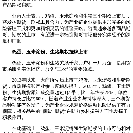
产品期权启航。
财经
教育
乡村振兴
生态环境
一带一路
央博
业内人士表示，鸡蛋、玉米淀粉和生猪三个期权上市后，
大国智造
大国展会
大国保险
云顶对话
云起
超
将发挥期货、期权工具合力，为产业链企业提供更加完备的风
险管理工具和更加精细灵活的避险策略。随着越来越多商品期
货、期权的上市，有望进一步拓宽期货市场服务实体经济的深
度和广度。
鸡蛋、玉米淀粉、生猪期权挂牌上市
CCTV.节目官网
直播
节目单
栏目
片库
热播榜
鸡蛋、玉米淀粉和生猪关系千家万户和千厂万企，是期货
市场服务实体经济、服务“三农”的重要领域。
2013年以来，大商所先后上市了鸡蛋、玉米淀粉和生猪期
货，市场规模和产业参与度稳步提升。2023年，鸡蛋、玉米淀
粉、生猪期货累计成交量超过1亿手，比上年增长26%，单位
客户持仓占比约60%。随着产业企业参与持续深入，三个期货
品种功能有效发挥，为产业企业规避价格波动风险提供了有力
保障，相关品种的“保险+期货”在助力乡村振兴方面也发挥了
积极作用。
在此基础上，鸡蛋、玉米淀粉和生猪期权的上市可与相对