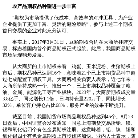
农产品期权品种望进一步丰富
“期权为市场提供了低成本、高效率的对冲工具，为产业
企业提供了更加丰富、灵活的避险策略”，参与上述三个期权
首日交易的企业对此充分认可。
事实上，2017年3月31日，豆粕期权合约在大商所挂牌交
易，标志着国内首个商品期权正式起航。此后，我国商品期权
市场呈现稳步发展。
从大商所的上市期权来看，鸡蛋、玉米淀粉、生猪期权上
市后，期权品种已达到16个，意味着21个已上市期货品种中超
过七成配置了期权工具。大商所相关负责人表示，近七年来，
大商所坚持成熟一个、推出一个，已上市期权品种覆盖了粮
油、金属、能源化工等产业板块。2023年，大商所期权成交量
3.8亿手、同比增长1.1倍，日均持仓量220万手、同比增长
32%，单位客户持仓占比68%，服务产业的效果不断提升。
截至目前，我国期货市场商品期权品种达到45个。8月23
日盘后，中国证监会发布通知，同意上海期货交易所铅、镍、
锡和氧化铝四个有色金属期权注册。这意味着，铅、镍、锡和
氧化铝四个有色金属期权上市步伐将加快。业内人士表示，随