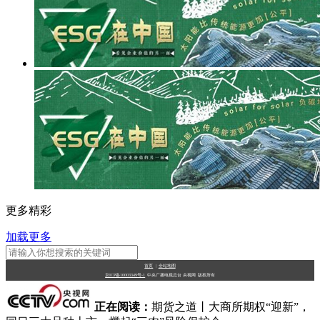
更多精彩
加载更多
首页
|
全站地图
京ICP备10003349号-1
中央广播电视总台
央视网
版权所有
正在阅读：
期货之道丨大商所期权“迎新”，