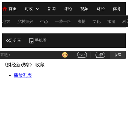
首页
时政
新闻
评论
视频
财经
体育
人民领袖习近平
直播
海外频道
片库
iPanda
栏目大全
联播+
English
中国领导人
节目单
Монгол
听音
央视快评
微视频
习式妙语
主持人
地方
乡村振兴
生态
一带一路
央博
文化
旅游
科
财经
总台春晚
分享
手机看
网络春晚
共产党员网
秧纪录
纪录片网
发送
《财经新观察》
收藏
新闻
国内
国际
评论
经济
军事
科技
法
人民领袖习近平
播放列表
联播+
热解读
天天学习
习式妙语
视频
小央视频
小央直播
直播中国
熊猫频道
V
现场
前线
比划
快看
蓝海中国
新兵请入列
体育
直播
竞猜
2026年世界杯
2026年冬奥会
C
VIP会员
CCTV奥林匹克频道
生活体育大会
体育江湖