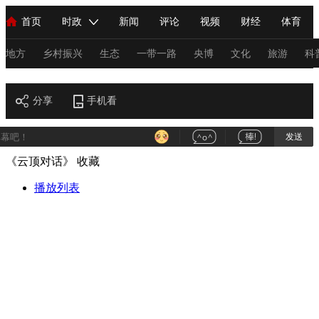
首页
时政
新闻
评论
视频
财经
体育
人民领袖习近平
直播
海外频道
片库
iPanda
栏目大全
联播+
English
中国领导人
节目单
Монгол
听音
央视快评
微视频
习式妙语
主持人
地方
乡村振兴
生态
一带一路
央博
文化
旅游
科
财经
总台春晚
分享
手机看
网络春晚
共产党员网
秧纪录
纪录片网
发送
《云顶对话》
收藏
新闻
国内
国际
评论
经济
军事
科技
法
人民领袖习近平
播放列表
联播+
热解读
天天学习
习式妙语
视频
小央视频
小央直播
直播中国
熊猫频道
V
现场
前线
比划
快看
蓝海中国
新兵请入列
体育
直播
竞猜
2026年世界杯
2026年冬奥会
C
VIP会员
CCTV奥林匹克频道
生活体育大会
体育江湖