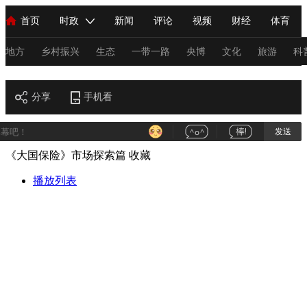
首页
时政
新闻
评论
视频
财经
体育
人民领袖习近平
直播
海外频道
片库
iPanda
栏目大全
联播+
English
中国领导人
节目单
Монгол
听音
央视快评
微视频
习式妙语
主持人
地方
乡村振兴
生态
一带一路
央博
文化
旅游
科
财经
总台春晚
分享
手机看
网络春晚
共产党员网
秧纪录
纪录片网
发送
《大国保险》市场探索篇
收藏
新闻
国内
国际
评论
经济
军事
科技
法
人民领袖习近平
播放列表
联播+
热解读
天天学习
习式妙语
视频
小央视频
小央直播
直播中国
熊猫频道
V
现场
前线
比划
快看
蓝海中国
新兵请入列
体育
直播
竞猜
2026年世界杯
2026年冬奥会
C
VIP会员
CCTV奥林匹克频道
生活体育大会
体育江湖