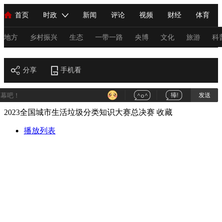
首页
时政
新闻
评论
视频
财经
体育
人民领袖习近平
直播
海外频道
片库
iPanda
栏目大全
联播+
English
中国领导人
节目单
Монгол
听音
央视快评
微视频
习式妙语
主持人
地方
乡村振兴
生态
一带一路
央博
文化
旅游
科
财经
总台春晚
分享
手机看
网络春晚
共产党员网
秧纪录
纪录片网
发送
2023全国城市生活垃圾分类知识大赛总决赛
收藏
新闻
国内
国际
评论
经济
军事
科技
法
人民领袖习近平
播放列表
联播+
热解读
天天学习
习式妙语
视频
小央视频
小央直播
直播中国
熊猫频道
V
现场
前线
比划
快看
蓝海中国
新兵请入列
体育
直播
竞猜
2026年世界杯
2026年冬奥会
C
VIP会员
CCTV奥林匹克频道
生活体育大会
体育江湖