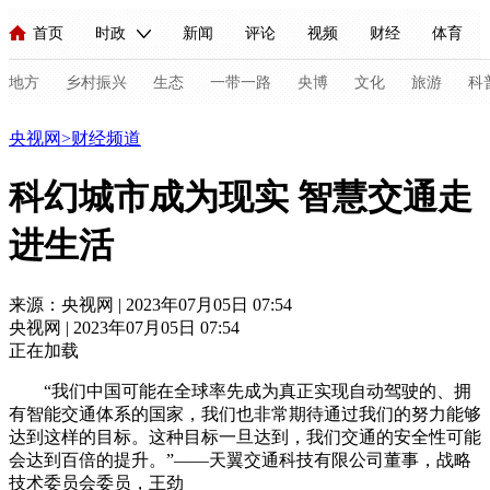
首页
时政
新闻
评论
视频
财经
体育
人民领袖习近平
直播
海外频道
片库
iPanda
栏目大全
联播+
English
中国领导人
节目单
Монгол
听音
央视快评
微视频
习式妙语
主持人
地方
乡村振兴
生态
一带一路
央博
文化
旅游
科
财经
央视网
>
财经频道
总台春晚
网络春晚
共产党员网
秧纪录
纪录片网
科幻城市成为现实 智慧交通走
进生活
新闻
国内
国际
评论
经济
军事
科技
法
人民领袖习近平
联播+
热解读
天天学习
习式妙语
来源：央视网 | 2023年07月05日 07:54
央视网 | 2023年07月05日 07:54
视频
小央视频
小央直播
直播中国
熊猫频道
V
正在加载
现场
前线
比划
快看
蓝海中国
新兵请入列
“我们中国可能在全球率先成为真正实现自动驾驶的、拥
有智能交通体系的国家，我们也非常期待通过我们的努力能够
体育
直播
竞猜
2026年世界杯
2026年冬奥会
C
达到这样的目标。这种
目标
一旦达到，我们交通的安全性可能
会达到百倍的提升。”——天翼交通科技有限公司董事，战略
VIP会员
CCTV奥林匹克频道
生活体育大会
体育江湖
技术委员会委员，王劲