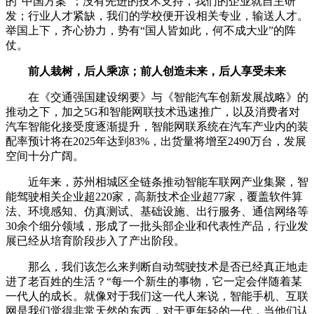
的“中国方案”；没有先进的技术支持，我们的企业就自主研
发；行业人才紧缺，我们的学校便开设相关专业，输送人才。
举国上下，齐心协力，势有“国人皆如此，何不成大业”的阵
仗。
前人栽树，后人乘凉；前人创造未来，后人享受未来
在《交通强国建设纲要》与《智能汽车创新发展战略》的
推动之下，加之5G和智能网联技术迅速推广，以及消费者对
汽车智能化接受度逐渐提升，智能网联系统在汽车产业内的装
配率预计将在2025年达到83%，出货量将增至2490万台，发展
空间十分广阔。
近年来，苏州相城区全链条推动智能车联网产业集聚，智
能驾驶相关企业超220家，高新技术企业超77家，覆盖软件算
法、环境感知、仿真测试、基础设施、出行服务、通信网络等
30余个细分领域，形成了一批头部企业和代表性产品，行业发
展已经从培育阶段步入了产出阶段。
那么，我们该怎么来判断自动驾驶技术是否已经真正地走
进了老百姓的生活？“每一个新生的事物，它一定会伴随着某
一代人的成长。就像对于我们这一代人来说，智能手机、互联
网是我们觉得非常天然的东西，对于更年轻的一代，当他们认