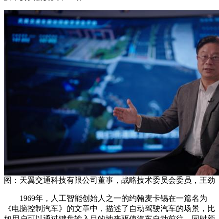
财经
教育
乡村振兴
生态环境
一带一路
央博
大国智造
大国展会
大国保险
云顶对话
云起
超
CCTV.节目官网
直播
节目单
栏目
片库
热播榜
图：天翼交通科技有限公司董事，战略技术委员会委员，王劲
1969年，人工智能创始人之一的约翰麦卡锡在一篇名为
《电脑控制汽车》的文章中，描述了自动驾驶汽车的场景，比
如用户可以通过键盘输入目的地来驱使汽车自动前往，同时额