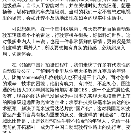
超级战车，自带人工智能对白，并在关键时刻力挽狂澜、惩恶
扬善，堪称智能汽车先祖级别。当时的我们一定不曾想过电视
里的场景，会如此猝不及防地出现在如今的现实中生活中。
可以想象吗，在一个集中区域内，每天都有超百辆自动驾
驶车辆载着小小的雷达，行驶穿梭在街头，好似科幻世界。这
对很多业内人士来说，也是一件非常新鲜的事情，更何况是我
们这样的“局外人”，所以要想拥有真实的触感，必须躬身入
局，切身体会。
在《领跑中国》拍摄过程中，我们走访了许多有代表性的
自动驾驶公司，了解到行业里从业者大多数是九零后的年轻
人。比如Momenta的几位创始人也不过是三十几岁。面对创业
的艰辛，技术的困境，他们有魄力、有冲劲、不忘初心。图达
通的创始人2018年到拉斯维加斯参加CES，连一个正式展位也
没有，现在的图达通已发展成为中国率先实现大规模量产上车
的图像级超远距激光雷达企业；承泰科技突破毫米波雷达的技
术瓶颈，解决了毫米波雷达芯片的“国产化”，这对我国毫米波
雷达产业而言具有极为重要的意义。像这样的“创造者”，在相
城比比皆是，正是这些“初生牛犊不怕虎”的年轻人，凭借一往
无前的开拓精神，成为了中国自动驾驶行业路上的先行者、变