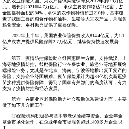
大的农业保险大国。为农户提供风险保障从2012年的0.9万亿
元，增长到2021年4.7万亿元，承保主要农作物达21亿亩，占
全国播种面积的84%，承保的农作物种植超过210种，基本覆
盖了我国主要的粮食作物和油料、生猪等大宗农产品，为服务
粮食安全、乡村振兴提供了重要保障。
2022年上半年，我国农业保险保费收入814.4亿元，为1.1
亿户次农户提供风险保障2.7万亿元，继续保持快速发展势
头。
第五，疫情防控保险助企纾困惠民生方面。支持武汉、上
海等地疫情防控。鼓励保险行业在餐饮业、旅游业等地开展终
端保险业务，尤其是在北京、海南、宁波等地推出复工复产的
保险，支持企业纾困解难。疫苗保险累计为超33亿剂次新冠疫
苗接种提供保险保障，得到了国家有关部门的高度认可，有力
支持了疫情防控和经济发展。
第六，在商业养老保险助力社会帮助体系建设方面，主要
做了如下几方面工作：
(1)保险机构积极参与基本养老保险结存资金、企业年金
基金市场化运作，在企业年金市场服务超过1400多万企业职
工。