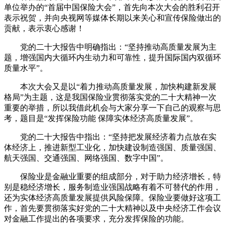
单位举办的“首届中国保险大会”，首先向本次大会的胜利召开
财经
教育
乡村振兴
生态环境
一带一路
央博
表示祝贺，并向央视网等媒体长期以来关心和宣传保险做出的
贡献，表示衷心感谢！
大国智造
大国展会
大国保险
云顶对话
云起
超
党的二十大报告中明确指出：“坚持推动高质量发展为主
题，增强国内大循环内生动力和可靠性，提升国际国内双循环
质量水平”。
本次大会又是以“着力推动高质量发展，加快构建新发展
格局”为主题，这是我国保险业贯彻落实党的二十大精神一次
CCTV.节目官网
直播
节目单
栏目
片库
热播榜
重要的举措，所以我借此机会与大家分享一下自己的观察与思
考，题目是“发挥保险功能 保障实体经济高质量发展”。
党的二十大报告中指出：“坚持把发展经济着力点放在实
体经济上，推进新型工业化，加快建设制造强国、质量强国、
航天强国、交通强国、网络强国、数字中国”。
保险业是金融业重要的组成部分，对于助力经济增长，特
别是稳经济增长，服务制造业强国战略有着不可替代的作用，
还为实体经济高质量发展提供风险保障。保险业要做好这项工
作，首先要贯彻落实好党的二十大精神以及中央经济工作会议
对金融工作提出的各项要求，充分发挥保险的功能。