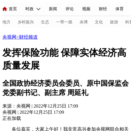
首页
时政
新闻
评论
视频
财经
体育
人民领袖习近平
直播
海外频道
片库
iPanda
栏目大全
联播+
English
中国领导人
节目单
Монгол
听音
央视快评
微视频
习式妙语
主持人
地方
乡村振兴
生态
一带一路
央博
文化
旅游
科
财经
央视网
>
财经频道
总台春晚
网络春晚
共产党员网
秧纪录
纪录片网
发挥保险功能 保障实体经济高
质量发展
新闻
国内
国际
评论
经济
军事
科技
法
人民领袖习近平
联播+
热解读
天天学习
习式妙语
全国政协经济委员会委员、原中国保监会
视频
小央视频
小央直播
直播中国
熊猫频道
V
党委副书记、副主席 周延礼
现场
前线
比划
快看
蓝海中国
新兵请入列
来源：央视网 | 2022年12月25日 17:09
央视网 | 2022年12月25日 17:09
体育
直播
竞猜
2026年世界杯
2026年冬奥会
C
正在加载
VIP会员
CCTV奥林匹克频道
生活体育大会
体育江湖
各位嘉宾，大家上午好！我非常高兴参加央视网联合相关