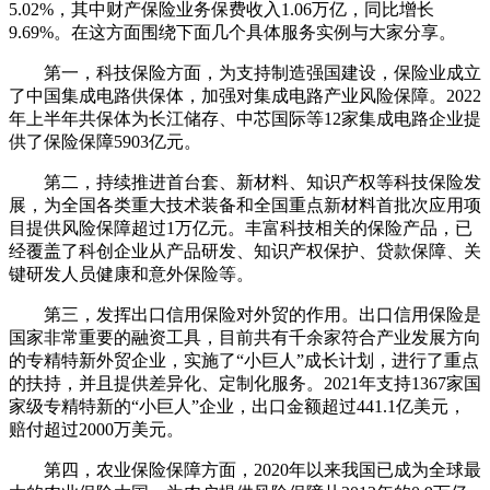
5.02%，其中财产保险业务保费收入1.06万亿，同比增长
9.69%。在这方面围绕下面几个具体服务实例与大家分享。
第一，科技保险方面，为支持制造强国建设，保险业成立
了中国集成电路供保体，加强对集成电路产业风险保障。2022
年上半年共保体为长江储存、中芯国际等12家集成电路企业提
供了保险保障5903亿元。
第二，持续推进首台套、新材料、知识产权等科技保险发
展，为全国各类重大技术装备和全国重点新材料首批次应用项
目提供风险保障超过1万亿元。丰富科技相关的保险产品，已
经覆盖了科创企业从产品研发、知识产权保护、贷款保障、关
键研发人员健康和意外保险等。
第三，发挥出口信用保险对外贸的作用。出口信用保险是
国家非常重要的融资工具，目前共有千余家符合产业发展方向
的专精特新外贸企业，实施了“小巨人”成长计划，进行了重点
的扶持，并且提供差异化、定制化服务。2021年支持1367家国
家级专精特新的“小巨人”企业，出口金额超过441.1亿美元，
赔付超过2000万美元。
第四，农业保险保障方面，2020年以来我国已成为全球最