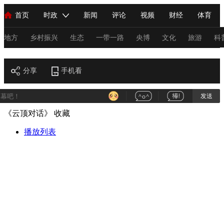
首页
时政
新闻
评论
视频
财经
体育
人民领袖习近平
直播
海外频道
片库
iPanda
栏目大全
联播+
English
中国领导人
节目单
Монгол
听音
央视快评
微视频
习式妙语
主持人
地方
乡村振兴
生态
一带一路
央博
文化
旅游
科
财经
总台春晚
分享
手机看
网络春晚
共产党员网
秧纪录
纪录片网
发送
《云顶对话》
收藏
新闻
国内
国际
评论
经济
军事
科技
法
人民领袖习近平
播放列表
联播+
热解读
天天学习
习式妙语
视频
小央视频
小央直播
直播中国
熊猫频道
V
现场
前线
比划
快看
蓝海中国
新兵请入列
体育
直播
竞猜
2026年世界杯
2026年冬奥会
C
VIP会员
CCTV奥林匹克频道
生活体育大会
体育江湖