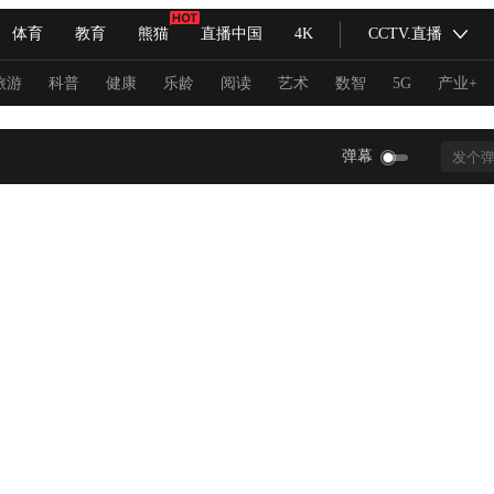
体育
教育
熊猫
直播中国
4K
CCTV.直播
式妙语
主持人
下载央视影音
热解读
天天学习
旅游
科普
健康
乐龄
阅读
艺术
数智
5G
产业+
纪录片网
国家大剧院
大型活动
弹幕
科技
法治
文娱
人物
公益
图片
习式妙语
央视快评
央视网评
光华锐评
锋面
频道
VR/AR
4K专区
全景新闻
请入列
人生第一次
人生第二次
冬奥会
CBA
NBA
中超
国足
国际足球
网球
综
体育江湖
文化体育
冰雪道路
足球道路