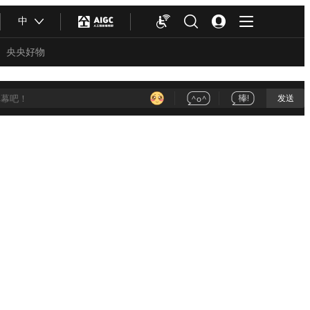
中
央央好物
发送
合体育
亚冬会