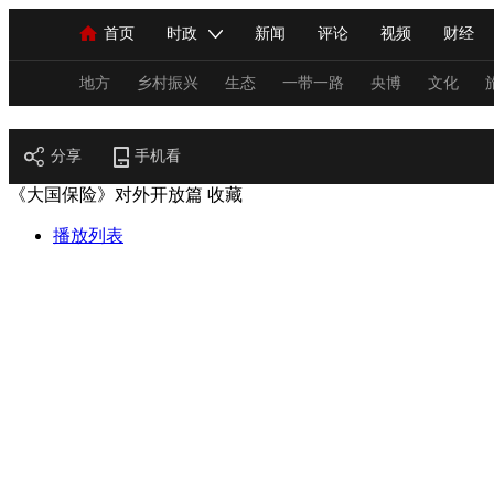
首页
时政
新闻
评论
视频
财经
人民领袖习近平
直播
海外频道
片库
iPanda
栏目大全
联播+
English
中国领导人
节目单
Монгол
听音
央视快评
微视频
习
地方
乡村振兴
生态
一带一路
央博
文化
财经
分享
总台春晚
手机看
网络春晚
共产党员网
秧纪录
《大国保险》对外开放篇
收藏
播放列表
新闻
国内
国际
评论
经济
军事
人民领袖习近平
联播+
热解读
天天学习
视频
小央视频
小央直播
直播中国
熊猫
现场
前线
比划
快看
蓝海中国
新兵
体育
直播
竞猜
2026年世界杯
2026年
VIP会员
CCTV奥林匹克频道
生活体育大会