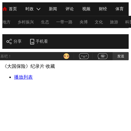
首页
时政
新闻
评论
视频
财经
体育
人民领袖习近平
直播
海外频道
片库
iPanda
栏目大全
联播+
English
中国领导人
节目单
Монгол
听音
央视快评
微视频
习式妙语
主持人
地方
乡村振兴
生态
一带一路
央博
文化
旅游
科
财经
总台春晚
分享
手机看
网络春晚
共产党员网
秧纪录
纪录片网
发送
《大国保险》纪录片
收藏
新闻
国内
国际
评论
经济
军事
科技
法
人民领袖习近平
播放列表
联播+
热解读
天天学习
习式妙语
视频
小央视频
小央直播
直播中国
熊猫频道
V
现场
前线
比划
快看
蓝海中国
新兵请入列
体育
直播
竞猜
2026年世界杯
2026年冬奥会
C
VIP会员
CCTV奥林匹克频道
生活体育大会
体育江湖