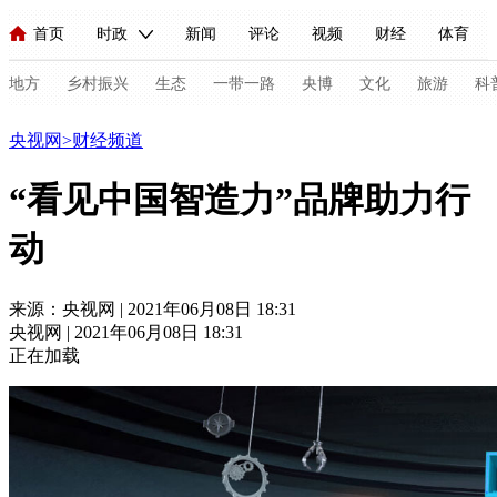
首页
时政
新闻
评论
视频
财经
体育
人民领袖习近平
直播
海外频道
片库
iPanda
栏目大全
联播+
English
中国领导人
节目单
Монгол
听音
央视快评
微视频
习式妙语
主持人
地方
乡村振兴
生态
一带一路
央博
文化
旅游
科
财经
央视网
>
财经频道
总台春晚
网络春晚
共产党员网
秧纪录
纪录片网
“看见中国智造力”品牌助力行
动
新闻
国内
国际
评论
经济
军事
科技
法
人民领袖习近平
联播+
热解读
天天学习
习式妙语
来源：央视网 | 2021年06月08日 18:31
央视网 | 2021年06月08日 18:31
视频
小央视频
小央直播
直播中国
熊猫频道
V
正在加载
现场
前线
比划
快看
蓝海中国
新兵请入列
体育
直播
竞猜
2026年世界杯
2026年冬奥会
C
VIP会员
CCTV奥林匹克频道
生活体育大会
体育江湖