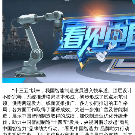
财经
教育
乡村振兴
生态环境
一带一路
央博
大国智造
大国展会
大国保险
云顶对话
云起
超
CCTV.节目官网
直播
节目单
栏目
片库
热播榜
“十三五”以来，我国智能制造发展进入快车道。顶层设计
不断完善，系统推进格局基本形成，初步形成了试点示范引
领、供需两端发力、线面复推推广、多方协同推进的工作格
局，各方面工作取得了显著成效。为进一步推广普及智能制
造，展示中国智能制造取得的成绩，加快制造业优化升级步
伐，助力中国智能制造“十四五”发展，央视网倡导发起“看见
中国智造力”品牌助力行动。“看见中国智造力”品牌助力行动
由央视网主办，工业和信息化部装备工业发展中心支持，旨在